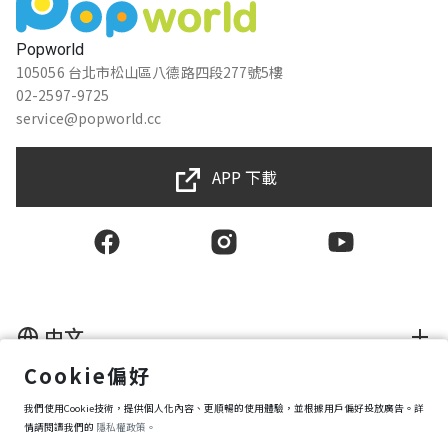
Popworld
105056 台北市松山區八德路四段277號5樓
02-2597-9725
service@popworld.cc
APP 下載
中文
Cookie偏好
使用者授權合約
我們使用Cookie技術，提供個人化內容、更順暢的使用體驗，並根據用戶偏好投放廣告。詳
隱私權保護政策
資訊安全政策
情請閱讀我們的
隱私權政策。
購買條款