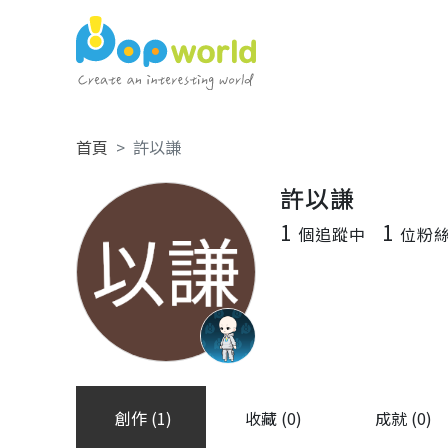
首頁
許以謙
許以謙
1
1
個追蹤中
位粉
創作 (1)
收藏 (0)
成就 (0)