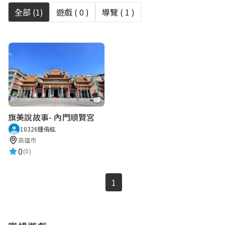
全部 (
1
)
遊戲 (
0
)
導覽 (
1
)
旗美說故事- 內門順賢宮
10326鍾侑紘
高雄市
0
(0)
1