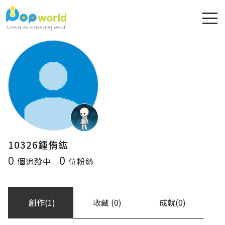
10326鍾侑紘
0
0
個追蹤中
位粉絲
創作(1)
收藏 (0)
成就(0)