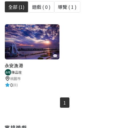
全部 (
1
)
遊戲 (
0
)
導覽 (
1
)
永安漁港
陳品瑄
桃園市
0
(0)
1
實境遊戲