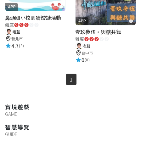
APP
鼻頭國小校園猜燈謎活動
APP
難度
壹玖參伍・與糖共舞
老藍
難度
新北市
4.7
(3)
老藍
台中市
0
(0)
1
實境遊戲
GAME
智慧導覽
GUIDE