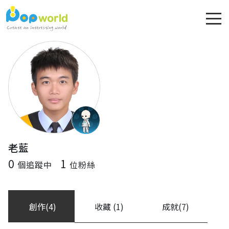
老藍
0
1
個追蹤中
位粉絲
創作(4)
收藏 (1)
成就(7)