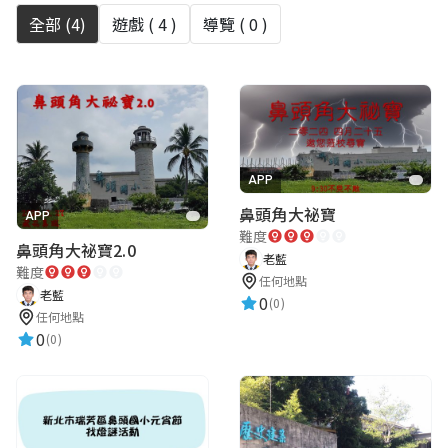
全部 (
4
)
遊戲 (
4
)
導覽 (
0
)
APP
鼻頭角大祕寶
APP
難度
鼻頭角大祕寶2.0
老藍
難度
任何地點
老藍
0
(0)
任何地點
0
(0)