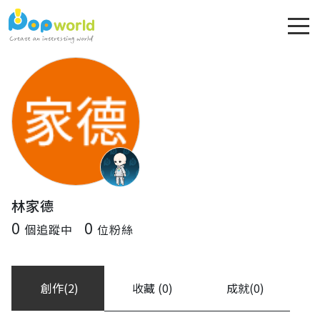
林家德
0
0
個追蹤中
位粉絲
創作(2)
收藏 (0)
成就(0)