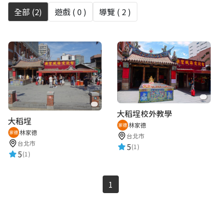
全部 (
2
)
遊戲 (
0
)
導覽 (
2
)
大稻埕校外教學
大稻埕
林家德
林家德
台北市
台北市
5
(1)
5
(1)
1