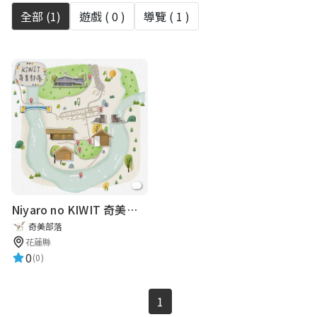
全部 (
1
)
遊戲 (
0
)
導覽 (
1
)
Niyaro no KIWIT 奇美部落
奇美部落
花蓮縣
0
(0)
1