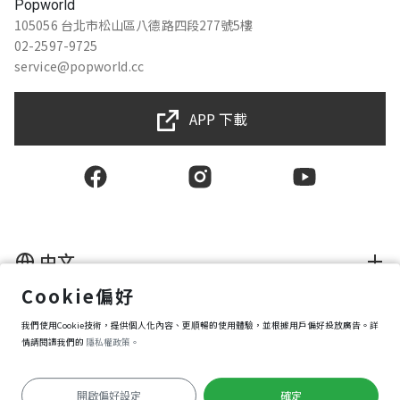
Popworld
105056 台北市松山區八德路四段277號5樓
02-2597-9725
service@popworld.cc
APP 下載
中文
Cookie偏好
使用者授權合約
隱私權保護政策
我們使用Cookie技術，提供個人化內容、更順暢的使用體驗，並根據用戶偏好投放廣告。詳
資訊安全政策
情請閱讀我們的
隱私權政策。
購買條款
Cookie 偏好設定
開啟偏好設定
確定