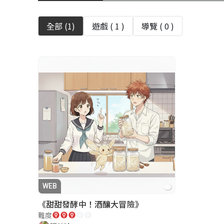
全部 (
1
)
遊戲 (
1
)
導覽 (
0
)
WEB
《甜甜發酵中！酒釀大冒險》
難度