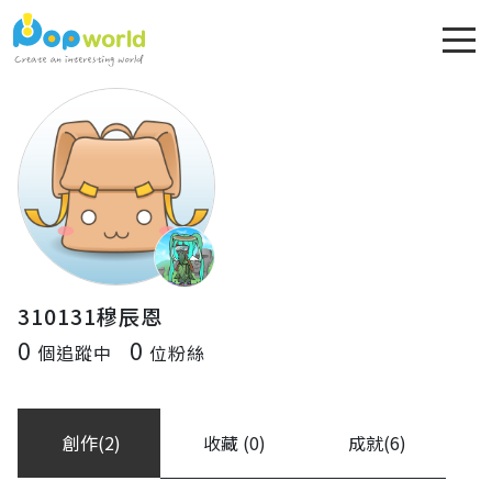
310131穆辰恩
0
0
個追蹤中
位粉絲
創作(2)
收藏 (0)
成就(6)