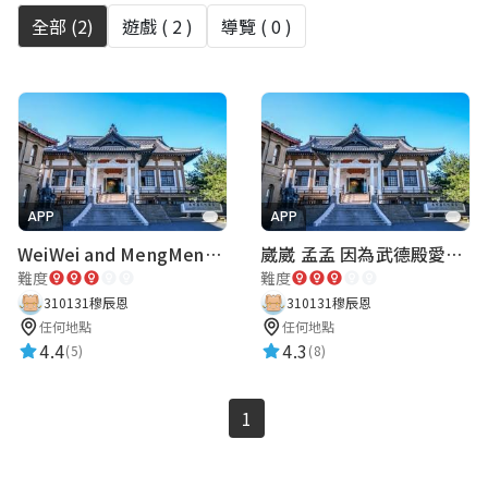
全部 (
2
)
遊戲 (
2
)
導覽 (
0
)
APP
APP
WeiWei and MengMeng fell in love with this sky because of the Wude Hall.
崴崴 孟孟 因為武德殿愛上了這片天空
難度
難度
310131穆辰恩
310131穆辰恩
任何地點
任何地點
4.4
4.3
(5)
(8)
1