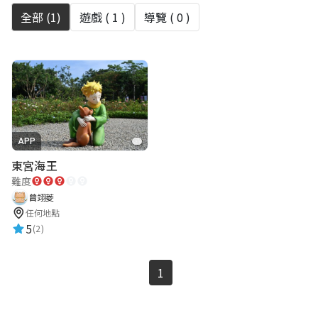
全部 (
1
)
遊戲 (
1
)
導覽 (
0
)
APP
東宮海王
難度
曾翊菱
任何地點
5
(2)
1