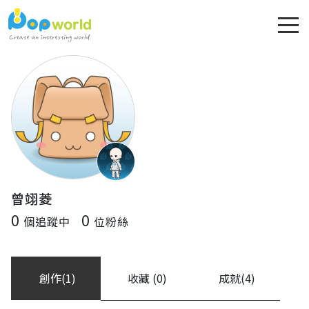
曾翊菱
0
0
個追蹤中
位粉絲
創作(1)
收藏 (0)
成就(4)