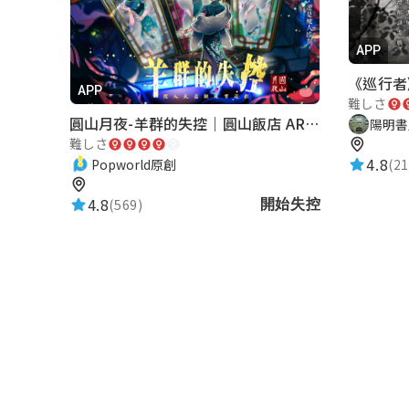
APP
APP
難しさ
圓山月夜-羊群的失控｜圓山飯店 ARG實境解謎遊戲
陽明書
難しさ
4.8
(21
Popworld原創
4.8
(569)
開始失控