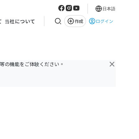
日本語
て
当社について
作成
ログイン
×
き等の機能をご体験ください。