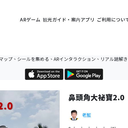
ARゲーム
観光ガイド・案内アプリ
ご利用につい
マップ、シールを集める、ARインタラクション、リアル謎解
鼻頭角大祕寶2.0
老藍