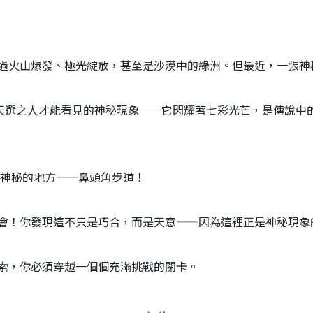
過火山爆發、極光綻放，甚至是沙漠中的綠洲。但最近，一張神
有天選之人才能看見的神秘現象──它閃耀著七彩光芒，是傳說中
最神秘的地方——鼻頭角步道！
會！你發現這不只是巧合，而是天意——因為這裡正是神秘現象
索，你必須穿越一個個充滿挑戰的關卡。