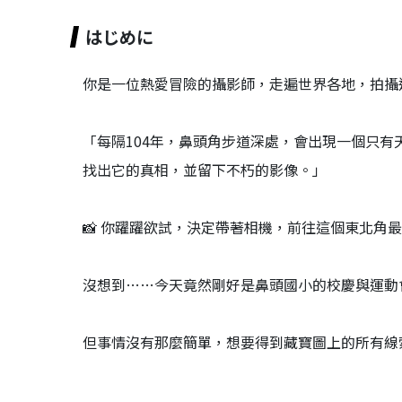
はじめに
你是一位熱愛冒險的攝影師，走遍世界各地，拍攝
「每隔104年，鼻頭角步道深處，會出現一個只
找出它的真相，並留下不朽的影像。」
📸 你躍躍欲試，決定帶著相機，前往這個東北角
沒想到……今天竟然剛好是鼻頭國小的校慶與運動
但事情沒有那麼簡單，想要得到藏寶圖上的所有線