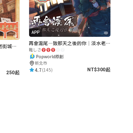
APP
再會滬尾—致那天之後的你｜淡水老街實境遊戲｜實體遊戲盒
湖口老街-重返夢想街｜新竹老街城市解謎
難しさ
Popworld原創
新北市
4.7
(145)
NT$300起
250起