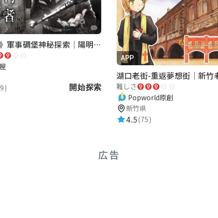
《巡行者》軍事碉堡神秘探索｜陽明書屋實境遊戲
APP
屋
難しさ
9)
開始探索
Popworld原創
新竹県
4.5
(75)
広告