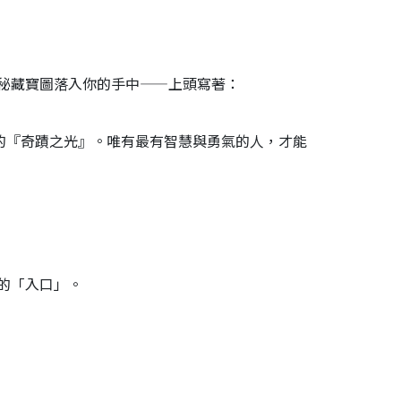
秘藏寶圖落入你的手中——上頭寫著：
的『奇蹟之光』。唯有最有智慧與勇氣的人，才能
的「入口」。