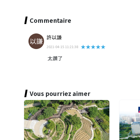
Commentaire
許以謙
★★★★★
2021-04-15 11:21:38
太讚了
Vous pourriez aimer