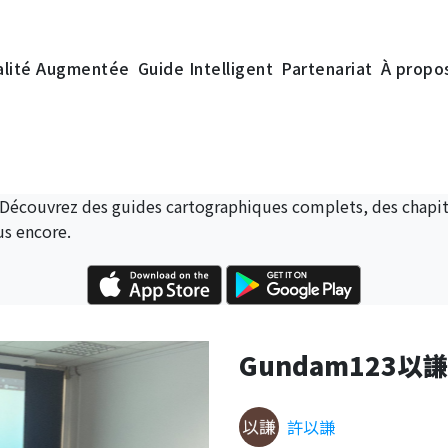
alité Augmentée
Guide Intelligent
Partenariat
À propo
 Découvrez des guides cartographiques complets, des chapitr
us encore.
Gundam123
許以謙