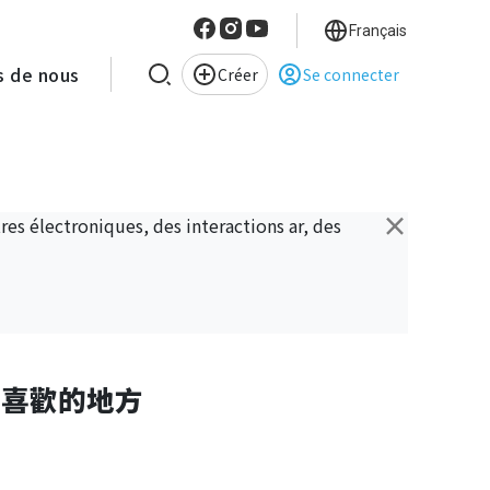
Français
s de nous
Créer
Se connecter
×
es électroniques, des interactions ar, des
以謙喜歡的地方