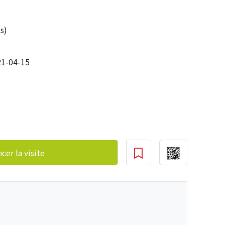
s)
1-04-15
er la visite