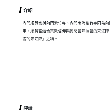
介紹
內門順賢宮與內門紫竹寺、內門南海紫竹寺同為內
軍。順賢宮結合宗教信仰與民間藝陣技藝的宋江陣
館的宋江陣」之稱。
評論