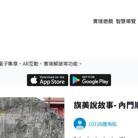
實境遊戲
智慧導覽
電子集章、AR互動、實境解謎等功能。
旗美說故事- 內門
10326鍾侑紘