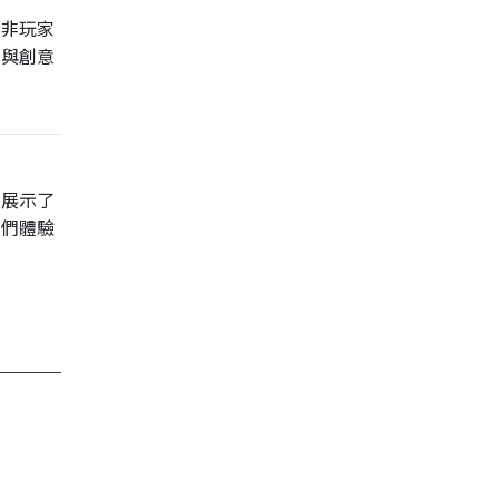
（非玩家
術與創意
它展示了
我們體驗