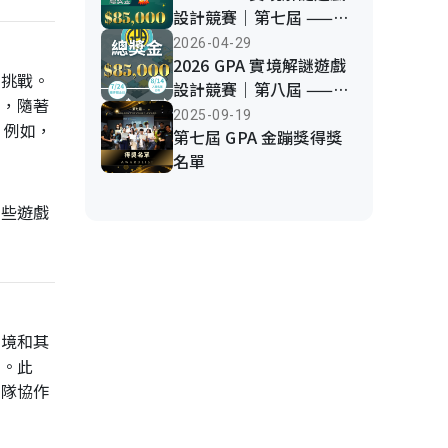
設計競賽｜第七屆 ——現
正熱烈報名中！
2026-04-29
2026 GPA 實境解謎遊戲
成挑戰。
設計競賽｜第八屆 ——開
外，隨著
放報名中！
2025-09-19
。例如，
第七屆 GPA 金蹦獎得獎
名單
這些遊戲
環境和其
動。此
團隊協作