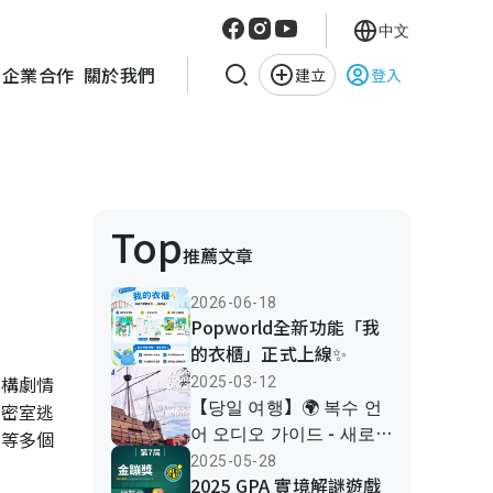
中文
企業合作
關於我們
建立
登入
Top
推薦文章
2026-06-18
Popworld全新功能「我
的衣櫃」正式上線✨
虛構劇情
2025-03-12
【당일 여행】🌍 복수 언
於密室逃
어 오디오 가이드 - 새로
訓等多個
운 여행 참여하세요! 🎧
2025-05-28
2025 GPA 實境解謎遊戲