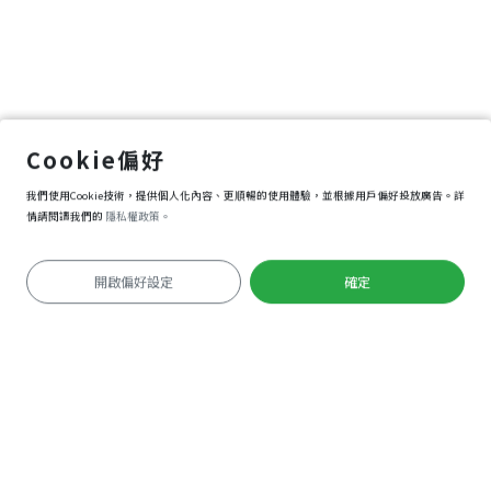
Cookie偏好
我們使用Cookie技術，提供個人化內容、更順暢的使用體驗，並根據用戶偏好投放廣告。詳
情請閱讀我們的
隱私權政策。
開啟偏好設定
確定
必要性Cookie
您可以將瀏覽器設定為封鎖Cookie，不過這可能會
導致網站部分功能無法運作。
實境遊戲
功能性Cookie