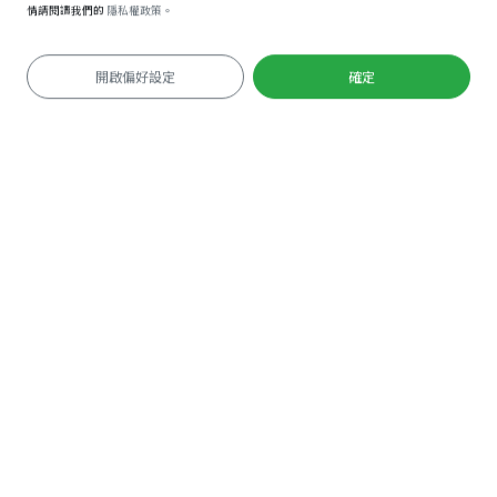
情請閱讀我們的
隱私權政策。
開啟偏好設定
確定
必要性Cookie
您可以將瀏覽器設定為封鎖Cookie，不過這可能會
導致網站部分功能無法運作。
實境遊戲
功能性Cookie
GAME
我們運用這些Cookie來辨識您的瀏覽器和裝置，藉
智慧導覽
此改善功能和提供個人化服務。
GUIDE
效能Cookie
企業合作
BUSINESS
這些Cookie用來計算造訪次數和追蹤流量來源，藉
以評估並改善網站效能。
關於我們