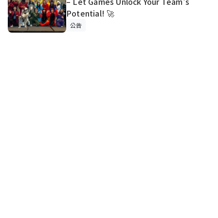
– Let Games Unlock Your Team's
Potential! 🚀
公告