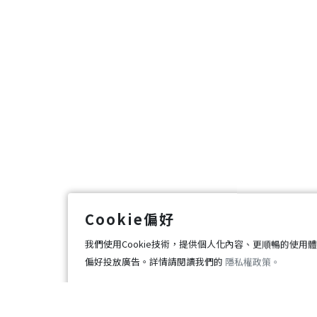
Cookie偏好
實境遊戲
企業合作
我們使用Cookie技術，提供個人化內容、更順暢的使用
GAME
BUSINESS
偏好投放廣告。詳情請閱讀我們的
隱私權政策。
智慧導覽
關於我們
GUIDE
ABOUT US
必要性Cookie