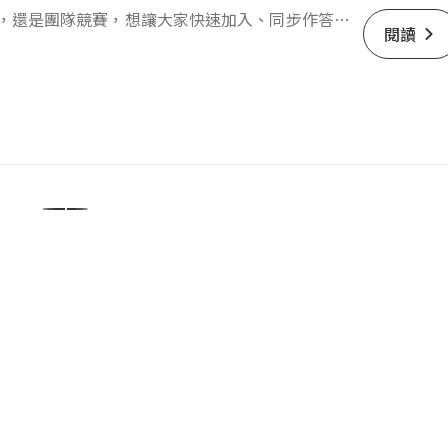
，還是團隊競賽，想讓大家快速加入、同步作答，
閱讀
 PopChoo 多人互動問答平台！
1