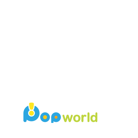
Popworld
105056 台北市松山區八德路四段277號5樓